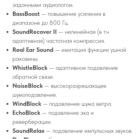
заданными аудиологом.
BassBoost
— повышение усиления в
диапазоне до 800 Гц.
SoundRecover II
— нелинейная (в т.ч.
адаптивная) частотная компрессия.
Real Ear Sound
— имитация функции ушной
раковины.
WhistleBlock
— адаптивное подавление
обратной связи.
NoiseBlock
— высокоразрешающее
шумоподавление.
WindBlock
— подавление шума ветра.
EchoBlock
— подавление эха и
реверберации.
SoundRelax
— подавление импульсных звуков.