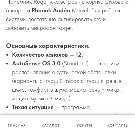
Приемник Roger уже встроен в корпус слухового
аппарата
Phonak Audéo
Marvel. Для работы
системы достаточно активировать его и
добавить микрофон Roger.
Основные характеристики:
Количество каналов — 12.
AutoSense OS 3.0
(Standard) — алгоритм
распознавания акустической обстановки
(варианты ситуаций: тихая ситуация, речь в
шуме, комфорт в шуме, медиа-речь + микр.,
медиа-музыка + микр.).
Тихая ситуация
— программа,
предназначенная для пребывания в тихой
обстановке; обеспечивает максимальный
ГЛАВНАЯ
КАТАЛОГ
УСЛУГИ
КОНТАКТЫ
комфорт прослушивания и разборчивость