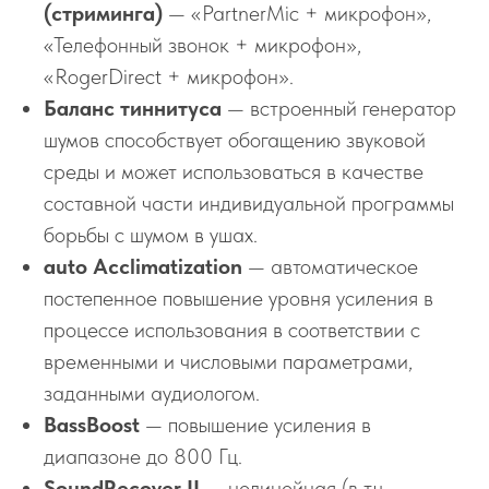
(стриминга)
— «PartnerMic + микрофон»,
«Телефонный звонок + микрофон»,
«RogerDirect + микрофон».
Баланс тиннитуса
— встроенный генератор
шумов способствует обогащению звуковой
среды и может использоваться в качестве
составной части индивидуальной программы
борьбы с шумом в ушах.
auto Acclimatization
— автоматическое
постепенное повышение уровня усиления в
процессе использования в соответствии с
временными и числовыми параметрами,
заданными аудиологом.
BassBoost
— повышение усиления в
диапазоне до 800 Гц.
SoundRecover II
— нелинейная (в т.ч.