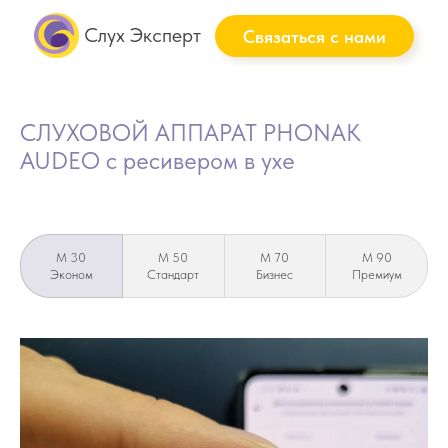
Слух Эксперт
Связаться с нами
СЛУХОВОЙ АППАРАТ
PHONAK
AUDEO
с ресивером в ухе
M 30
M 50
M 70
M 90
Эконом
Стандарт
Бизнес
Премиум