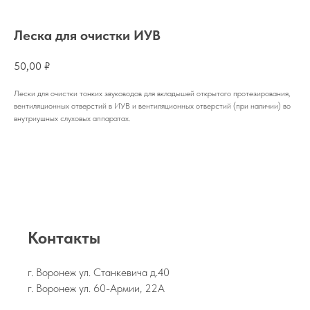
Леска для очистки ИУВ
50,00
₽
Лески для очистки тонких звуководов для вкладышей открытого протезирования,
вентиляционных отверстий в ИУВ и вентиляционных отверстий (при наличии) во
внутриушных слуховых аппаратах.
Контакты
г. Воронеж ул. Станкевича д.40
г. Воронеж ул. 60-Армии, 22А