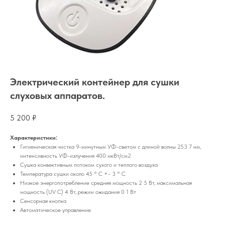
Электрический контейнер для сушки
слуховых аппаратов.
5 200
₽
Характеристики:
Гигиеническая чистка 9-минутным УФ-светом с длиной волны 253 7 нм,
интенсивность УФ-излучения 400 мкВт/см2
Сушка конвективным потоком сухого и теплого воздуха
Температура сушки около 45 ° C +- 3 ° C
Низкое энергопотребление средняя мощность 2 5 Вт, максимальная
мощность (UV C) 4 Вт, режим ожидания 0 1 Вт
Сенсорная кнопка
Автоматическое управление