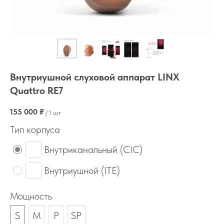
Внутриушной слуховой аппарат LINX
Quattro RE7
155 000
₽
/
1 шт
Тип корпуса
Внутриканальный (CIC)
Внутриушной (ITE)
Мощность
S
M
P
SP