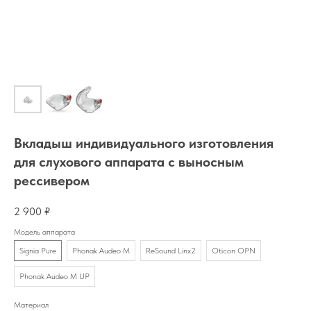
Вкладыш индивидуального изготовления
для слухового аппарата с выносным
рессивером
2 900
₽
Модель аппарата
Signia Pure
Phonak Audeo M
ReSound Linx2
Oticon OPN
Phonak Audeo M UP
Материал