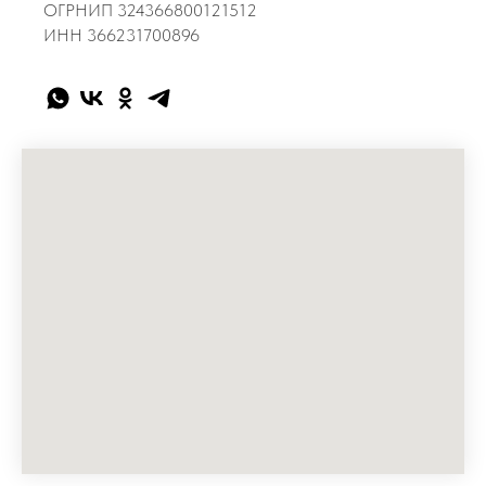
ОГРНИП 324366800121512
ИНН 366231700896