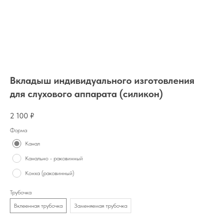
Вкладыш индивидуального изготовления
для слухового аппарата (силикон)
2 100
₽
Форма
Канал
Канально - раковинный
Конха (раковинный)
Трубочка
Вклеенная трубочка
Заменяемая трубочка