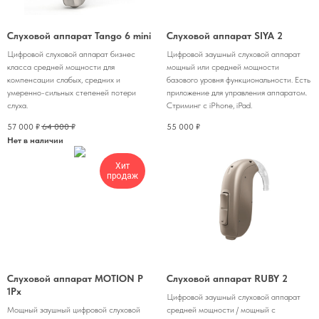
Слуховой аппарат Tango 6 mini
Слуховой аппарат SIYA 2
Цифровой слуховой аппарат бизнес
Цифровой заушный слуховой аппарат
класса средней мощности для
мощный или средней мощности
компенсации слабых, средних и
базового уровня функциональности. Есть
умеренно-сильных степеней потери
приложение для управления аппаратом.
слуха.
Стриминг с iPhone, iPad.
57 000
₽
64 000
₽
55 000
₽
Нет в наличии
Хит
продаж
Слуховой аппарат MOTION P
Слуховой аппарат RUBY 2
1Px
Цифровой заушный слуховой аппарат
Мощный заушный цифровой слуховой
средней мощности / мощный с