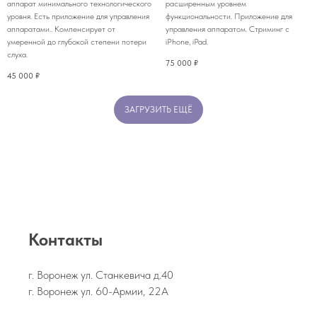
аппарат минимального технологического
расширенным уровнем
уровня. Есть приложение для управления
функциональности. Приложение для
аппаратами.. Компенсирует от
управления аппаратом. Стриминг с
умеренной до глубокой степени потери
iPhone, iPad.
слуха.
75 000
₽
45 000
₽
ЗАГРУЗИТЬ ЕЩЁ
Контакты
г. Воронеж ул. Станкевича д.40
г. Воронеж ул. 60-Армии, 22А