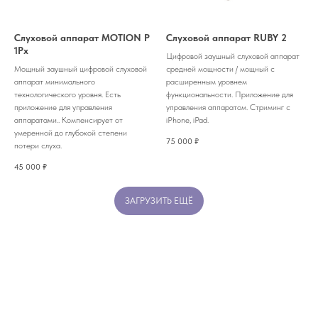
Слуховой аппарат MOTION P
Слуховой аппарат RUBY 2
1Px
Цифровой заушный слуховой аппарат
Мощный заушный цифровой слуховой
средней мощности / мощный с
аппарат минимального
расширенным уровнем
технологического уровня. Есть
функциональности. Приложение для
приложение для управления
управления аппаратом. Стриминг с
аппаратами.. Компенсирует от
iPhone, iPad.
умеренной до глубокой степени
75 000
₽
потери слуха.
45 000
₽
ЗАГРУЗИТЬ ЕЩЁ