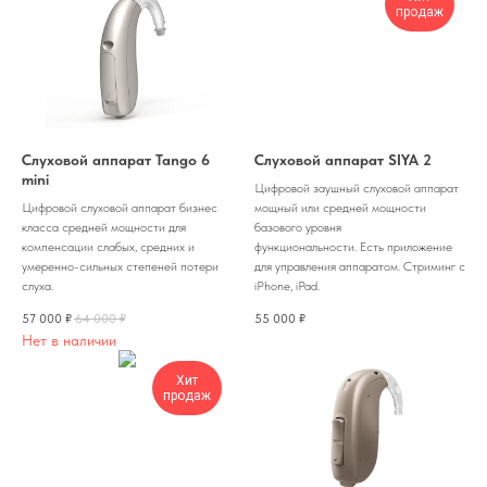
продаж
Слуховой аппарат Tango 6
Слуховой аппарат SIYA 2
mini
Цифровой заушный слуховой аппарат
Цифровой слуховой аппарат бизнес
мощный или средней мощности
класса средней мощности для
базового уровня
компенсации слабых, средних и
функциональности. Есть приложение
умеренно-сильных степеней потери
для управления аппаратом. Стриминг с
слуха.
iPhone, iPad.
57 000
₽
64 000
₽
55 000
₽
Нет в наличии
Хит
продаж