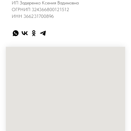
ИП Задеренко Ксения Вадимовна
ОГРНИП 324366800121512
ИНН 366231700896