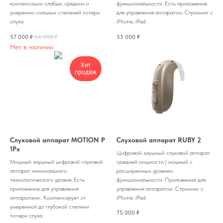
компенсации слабых, средних и
функциональности. Есть приложение
умеренно-сильных степеней потери
для управления аппаратом. Стриминг с
слуха.
iPhone, iPad.
57 000
₽
64 000
₽
55 000
₽
Нет в наличии
Хит
продаж
Слуховой аппарат MOTION P
Слуховой аппарат RUBY 2
1Px
Цифровой заушный слуховой аппарат
Мощный заушный цифровой слуховой
средней мощности / мощный с
аппарат минимального
расширенным уровнем
технологического уровня. Есть
функциональности. Приложение для
приложение для управления
управления аппаратом. Стриминг с
аппаратами.. Компенсирует от
iPhone, iPad.
умеренной до глубокой степени
75 000
₽
потери слуха.