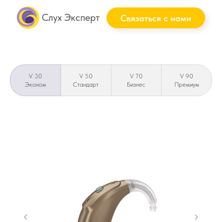
Слух Эксперт
Связаться с нами
V 30
V 50
V 70
V 90
Эконом
Стандарт
Бизнес
Премиум