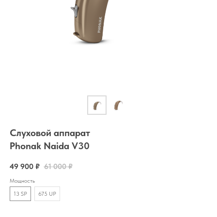
Слуховой аппарат
Phonak Naida V30
49 900
₽
61 000
₽
Мощность
13 SP
675 UP