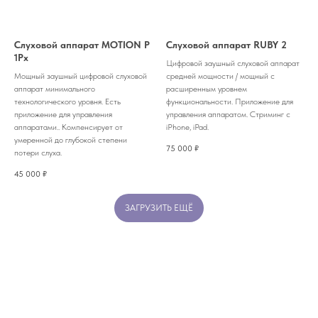
Слуховой аппарат MOTION P
Слуховой аппарат RUBY 2
1Px
Цифровой заушный слуховой аппарат
Мощный заушный цифровой слуховой
средней мощности / мощный с
аппарат минимального
расширенным уровнем
технологического уровня. Есть
функциональности. Приложение для
приложение для управления
управления аппаратом. Стриминг с
аппаратами.. Компенсирует от
iPhone, iPad.
умеренной до глубокой степени
75 000
₽
потери слуха.
45 000
₽
ЗАГРУЗИТЬ ЕЩЁ