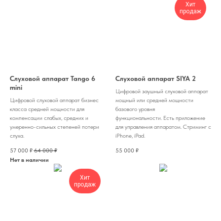
Хит
продаж
Слуховой аппарат Tango 6
Слуховой аппарат SIYA 2
mini
Цифровой заушный слуховой аппарат
Цифровой слуховой аппарат бизнес
мощный или средней мощности
класса средней мощности для
базового уровня
компенсации слабых, средних и
функциональности. Есть приложение
умеренно-сильных степеней потери
для управления аппаратом. Стриминг с
слуха.
iPhone, iPad.
57 000
₽
64 000
₽
55 000
₽
Нет в наличии
Хит
продаж