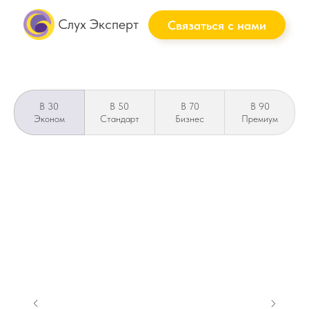
Слух Эксперт
Связаться с нами
B 30
B 50
B 70
B 90
Эконом
Стандарт
Бизнес
Премиум