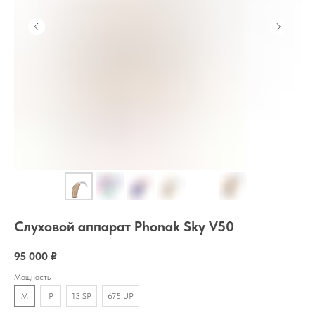
Слуховой аппарат Phonak Sky V50
95 000
₽
Мощность
M
P
13 SP
675 UP