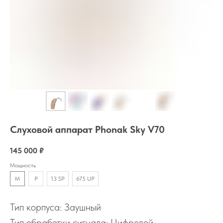
Слуховой аппарат Phonak Sky V70
145 000
₽
Мощность
M
P
13 SP
675 UP
Тип корпуса: Заушный
Тип обработки сигнала: Цифровой