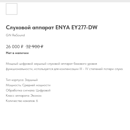
Слуховой аппарат ENYA EY277-DW
GN ReSound
26 000
₽
32 900
₽
Нет в наличии
Мощный цифровой заушный слуховой аппарат базового уровня
функциональности, используется для компенсации III - IV степеней потери слуха.
Тип корпуса: Заушный
Мощность: Средней мощности
Обработка сигнала: Цифровой
Класс аппарата: Эконом
Количество каналов: 6