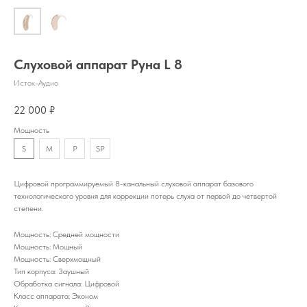
Слуховой аппарат Руна L 8
Исток-Аудио
22 000
₽
Мощность
S
M
P
SP
Цифровой программируемый 8-канальный слуховой аппарат базового
технологического уровня для коррекции потерь слуха от первой до четвертой
степени.
Мощность: Средней мощности
Мощность: Мощный
Мощность: Сверхмощный
Тип корпуса: Заушный
Обработка сигнала: Цифровой
Класс аппарата: Эконом