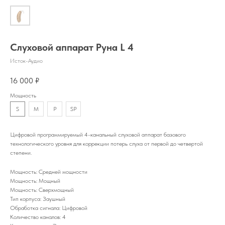
Слуховой аппарат Руна L 4
Исток-Аудио
16 000
₽
Мощность
S
M
P
SP
Цифровой программируемый 4-канальный слуховой аппарат базового
технологического уровня для коррекции потерь слуха от первой до четвертой
степени.
Мощность: Средней мощности
Мощность: Мощный
Мощность: Сверхмощный
Тип корпуса: Заушный
Обработка сигнала: Цифровой
Количество каналов: 4