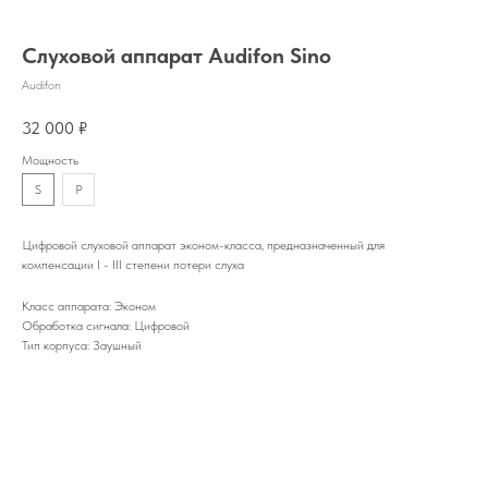
Слуховой аппарат Audifon Sino
Audifon
32 000
₽
Мощность
S
P
Цифровой слуховой аппарат эконом-класса, предназначенный для
компенсации I - III степени потери слуха
Класс аппарата: Эконом
Обработка сигнала: Цифровой
Тип корпуса: Заушный